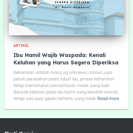
ARTIKEL
Ibu Hamil Wajib Waspada: Kenali
Keluhan yang Harus Segera Diperiksa
Kehamilan adalah masa yg istimewa, namun juga
penuh perubahan pada tubuh ibu, proses kehamilan
tetap memerlukan pemantauan medis yang baik.
Banyak keluhan pada ibu hamil yang bersifat normal,
tetapi ada pula gejala tertentu yang tidak
Read more