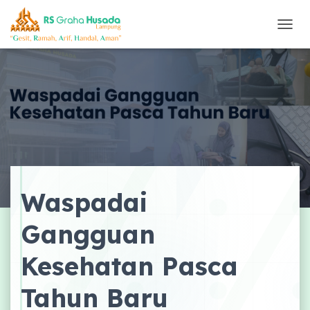
T
O
G
G
L
E
N
A
V
I
G
A
Waspadai
S
I
Gangguan
Kesehatan Pasca
Tahun Baru