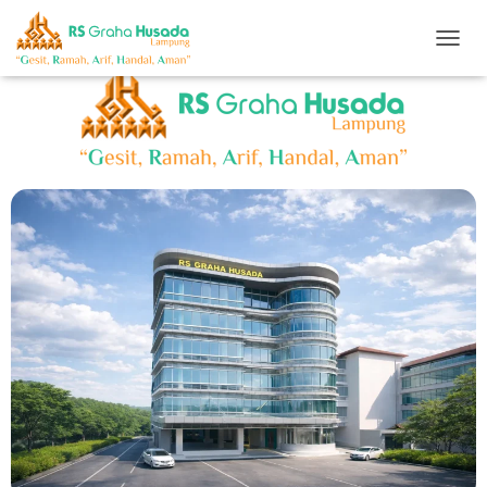
T
O
G
G
L
E
N
A
V
I
G
A
S
I