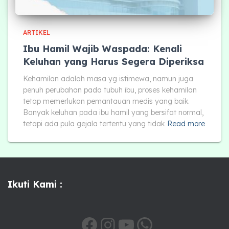
ARTIKEL
Ibu Hamil Wajib Waspada: Kenali
Keluhan yang Harus Segera Diperiksa
Kehamilan adalah masa yg istimewa, namun juga
penuh perubahan pada tubuh ibu, proses kehamilan
tetap memerlukan pemantauan medis yang baik.
Banyak keluhan pada ibu hamil yang bersifat normal,
tetapi ada pula gejala tertentu yang tidak
Read more
Ikuti Kami :
HTTPS://WWW.FACEBOOK.COM/SHARE/1A6QSXIHTV/
INSTAGRAM
YOUTUBE
WHATSAPP