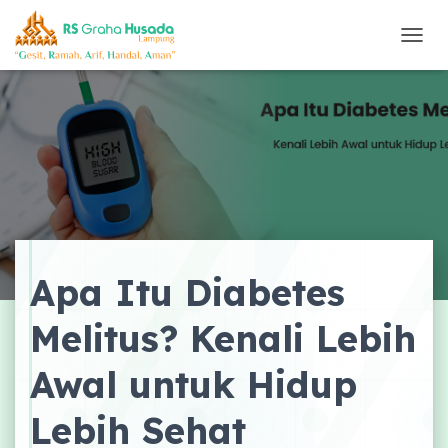
T
O
G
G
L
E
N
A
V
I
G
A
Apa Itu Diabetes
S
I
Melitus? Kenali Lebih
Awal untuk Hidup
Lebih Sehat