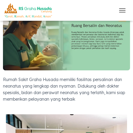
T
O
G
G
L
E
N
A
V
I
G
A
Rumah Sakit Graha Husada memiliki fasilitas persalinan dan
S
neonatus yang lengkap dan nyaman. Didukung oleh dokter
I
spesialis, bidan dan perawat neonatus yang terlatih, kami siap
memberikan pelayanan yang terbaik