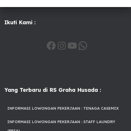
Ikuti Kami :
HTTPS://WWW.FACEBOOK.COM/SHARE/1A6QSXIHTV/
INSTAGRAM
YOUTUBE
WHATSAPP
Yang Terbaru di RS Graha Husada :
INFORMASI LOWONGAN PEKERJAAN : TENAGA CASEMIX
INFORMASI LOWONGAN PEKERJAAN : STAFF LAUNDRY
(PRIA)