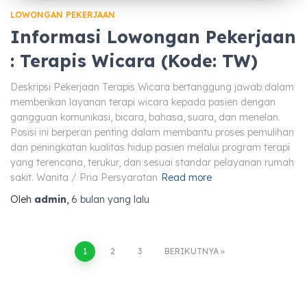
LOWONGAN PEKERJAAN
Informasi Lowongan Pekerjaan
: Terapis Wicara (Kode: TW)
Deskripsi Pekerjaan Terapis Wicara bertanggung jawab dalam
memberikan layanan terapi wicara kepada pasien dengan
gangguan komunikasi, bicara, bahasa, suara, dan menelan.
Posisi ini berperan penting dalam membantu proses pemulihan
dan peningkatan kualitas hidup pasien melalui program terapi
yang terencana, terukur, dan sesuai standar pelayanan rumah
sakit. Wanita / Pria Persyaratan
Read more
Oleh
admin
,
6 bulan
yang lalu
Paginasi
1
2
3
BERIKUTNYA
pos