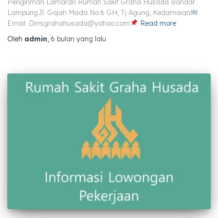
Pengiriman Lamaran Rumah Sakit Graha Husada Bandar
LampungJl. Gajah Mada No.6 GH, Tj Agung, Kedamaian
Email:
Dirrsgrahahusada@yahoo.com
Read more
Oleh
admin
,
6 bulan
yang lalu