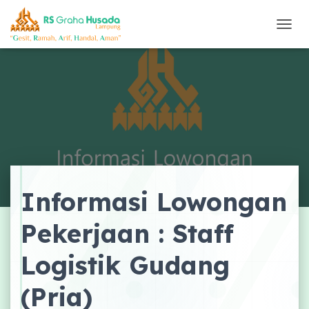
T
O
G
G
L
E
N
A
V
I
G
A
Informasi Lowongan
S
I
Pekerjaan : Staff
Logistik Gudang
(Pria)