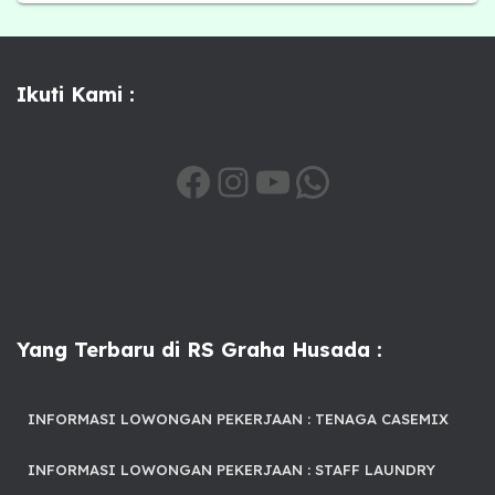
Ikuti Kami :
HTTPS://WWW.FACEBOOK.COM/SHARE/1A6QSXIHTV/
INSTAGRAM
YOUTUBE
WHATSAPP
Yang Terbaru di RS Graha Husada :
INFORMASI LOWONGAN PEKERJAAN : TENAGA CASEMIX
INFORMASI LOWONGAN PEKERJAAN : STAFF LAUNDRY