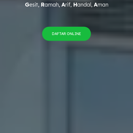
G
esit,
R
amah,
A
rif,
H
andal,
A
man
DAFTAR ONLINE